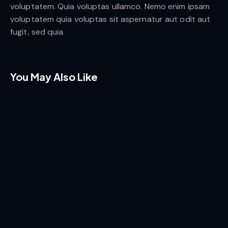
Year
2022
voluptatem. Quia voluptas ullamco. Nemo enim ipsam
Client
New
voluptatem quia voluptas sit aspernatur aut odit aut
Magazine
Author
Amy
Walker
fugit, sed quia.
Year
2022
Another
Client
New
Life
Magazine
Author
Author
name
You May Also Like
Year
2022
Small
Things
Author
Amy
Walker
The
Scientist